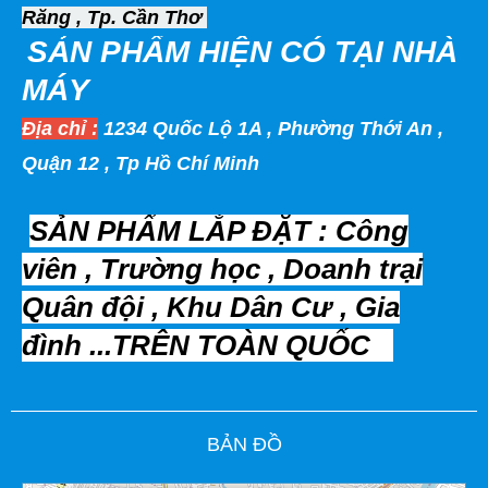
Răng , Tp. Cần Thơ
SẢN PHẨM HIỆN
CÓ TẠI NHÀ
MÁY
Địa chỉ :
1234 Quốc Lộ 1A , Phường Thới An ,
Quận 12 , Tp Hồ Chí Minh
SẢN PHẨM LẮP ĐẶT : Công
viên , Trường học , Doanh trại
Quân đội , Khu Dân Cư , Gia
đình ...TRÊN TOÀN QUỐC
Leaflet
| Map data ©
BẢN ĐỒ
OpenStreetMap
contributors