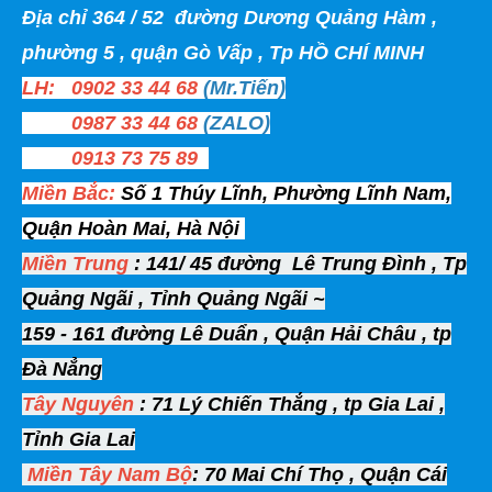
Địa chỉ 364 / 52 đường Dương Quảng Hàm ,
phường 5 , quận Gò Vấp , Tp HỒ CHÍ MINH
LH: 0902 33 44 68
(Mr.Tiến)
0987 33 44 68
(ZALO)
0913 73 75 89
Miền Bắc:
Số 1 Thúy Lĩnh, Phường Lĩnh Nam,
Quận Hoàn Mai, Hà Nội
Miền Trung
: 141/ 45 đường Lê Trung Đình , Tp
Quảng Ngãi , Tỉnh Quảng Ngãi ~
159 - 161 đường Lê Duẩn , Quận Hải Châu , tp
Đà Nẳng
Tây Nguyên
: 71 Lý Chiến Thắng , tp Gia Lai ,
Tỉnh Gia Lai
Miền Tây
Nam Bộ
: 70 Mai Chí Thọ , Quận Cái