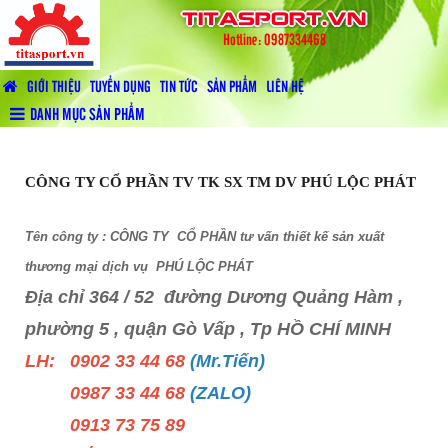
titasport.vn
Hotline: 0987334468
GIỚI THIỆU
TUYỂN DỤNG
TIN TỨC
SẢN PHẨM
LIÊN HỆ
DANH MỤC SẢN PHẨM
CÔNG TY CỔ PHẦN TV TK SX TM DV PHÚ LỘC PHÁT
Tên công ty : CÔNG TY CỔ PHẦN tư vấn thiết kế sản xuất
thương mại dịch vụ PHÚ LỘC PHÁT
Địa chỉ 364 / 52 đường Dương Quảng Hàm ,
phường 5 , quận Gò Vấp , Tp HỒ CHÍ MINH
LH: 0902 33 44 68
(Mr.Tiến)
0987 33 44 68
(ZALO)
0913 73 75 89