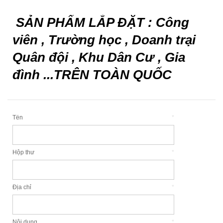
SẢN PHẨM LẮP ĐẶT : Công
viên , Trường học , Doanh trại
Quân đội , Khu Dân Cư , Gia
đình ...TRÊN TOÀN QUỐC
Tên
*
Hộp thư
*
Địa chỉ
*
Nội dung
*