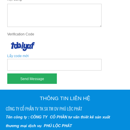
Verification Code
Lấy code mới
THÔNG TIN LIÊN HỆ
CÔNG TY CỔ PHẦN TV TK SX TM DV PHÚ LỘC PHÁT
Tên công ty : CÔNG TY CỔ PHẦN tư vấn thiết kế sản xuất
thương mại dịch vụ PHÚ LỘC PHÁT