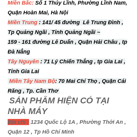
Miền Bắc:
Số 1 Thúy Lĩnh, Phường Lĩnh Nam,
Quận Hoàn Mai, Hà Nội
Miền Trung
: 141/ 45 đường Lê Trung Đình ,
Tp Quảng Ngãi , Tỉnh Quảng Ngãi ~
159 - 161 đường Lê Duẩn , Quận Hải Châu , tp
Đà Nẳng
Tây Nguyên
: 71 Lý Chiến Thắng , tp Gia Lai ,
Tỉnh Gia Lai
Miền Tây
Nam Bộ
: 70 Mai Chí Thọ , Quận Cái
Răng , Tp. Cần Thơ
SẢN PHẨM HIỆN
CÓ TẠI
NHÀ MÁY
Địa chỉ :
1234 Quốc Lộ 1A , Phường Thới An ,
Quận 12 , Tp Hồ Chí Minh