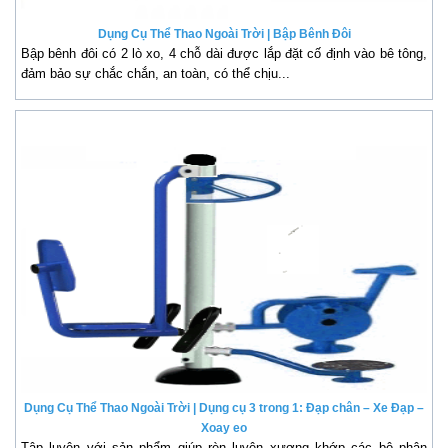
Dụng Cụ Thể Thao Ngoài Trời | Bập Bênh Đôi
Bập bênh đôi có 2 lò xo, 4 chỗ dài được lắp đặt cố định vào bê tông,
đảm bảo sự chắc chắn, an toàn, có thể chịu...
Dụng Cụ Thể Thao Ngoài Trời | Dụng cụ 3 trong 1: Đạp chân – Xe Đạp –
Xoay eo
Tập luyện với sản phẩm giúp rèn luyện xương khớp các bộ phận