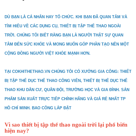
DÙ BẠN LÀ CÁ NHÂN HAY TỔ CHỨC. KHI BẠN ĐÃ QUAN TÂM VÀ
TÌM HIỂU VỀ CÁC DỤNG CỤ, THIẾT BỊ TẬP THỂ THAO NGOÀI
TRỜI. CHÚNG TÔI BIẾT RẰNG BẠN LÀ NGƯỜI THẬT SỰ QUAN
TÂM ĐẾN SỨC KHỎE VÀ MONG MUỐN GÓP PHẦN TẠO NÊN MỘT
CỘNG ĐỒNG NGƯỜI VIỆT KHỎE MẠNH HƠN.
TẠI COKHITHETHAO.VN CHÚNG TÔI CÓ XƯỞNG GIA CÔNG: THIẾT
BỊ TẬP THỂ DỤC THỂ THAO CÔNG VIÊN, THIẾT BỊ THỂ DỤC THỂ
THAO KHU DÂN CƯ, QUÂN ĐỘI, TRƯỜNG HỌC VÀ GIA ĐÌNH. SẢN
PHẨM SẢN XUẤT TRỰC TIẾP CHÍNH HÃNG VÀ GIÁ RẺ NHẤT TP
HỒ CHÍ MINH. BAO CÔNG LẮP ĐẶT
Vì sao thiết bị tập thể thao ngoài trời lại phổ biến
hiện nay?