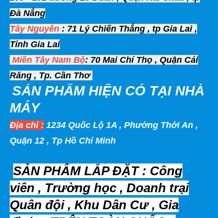
Đà Nẳng
Tây Nguyên
: 71 Lý Chiến Thắng , tp Gia Lai ,
Tỉnh Gia Lai
Miền Tây
Nam Bộ
: 70 Mai Chí Thọ , Quận Cái
Răng , Tp. Cần Thơ
SẢN PHẨM HIỆN
CÓ TẠI NHÀ
MÁY
Địa chỉ :
1234 Quốc Lộ 1A , Phường Thới An ,
Quận 12 , Tp Hồ Chí Minh
SẢN PHẨM LẮP ĐẶT : Công
viên , Trường học , Doanh trại
Quân đội , Khu Dân Cư , Gia