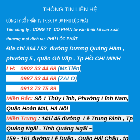
THÔNG TIN LIÊN HỆ
CÔNG TY CỔ PHẦN TV TK SX TM DV PHÚ LỘC PHÁT
Tên công ty : CÔNG TY CỔ PHẦN tư vấn thiết kế sản xuất
thương mại dịch vụ PHÚ LỘC PHÁT
Địa chỉ 364 / 52 đường Dương Quảng Hàm ,
phường 5 , quận Gò Vấp , Tp HỒ CHÍ MINH
LH: 0902 33 44 68
(Mr.Tiến)
0987 33 44 68
(ZALO)
0913 73 75 89
Miền Bắc:
Số 1 Thúy Lĩnh, Phường Lĩnh Nam,
Quận Hoàn Mai, Hà Nội
Miền Trung
: 141/ 45 đường Lê Trung Đình , Tp
Quảng Ngãi , Tỉnh Quảng Ngãi ~
159 - 161 đường Lê Duẩn , Quận Hải Châu , tp