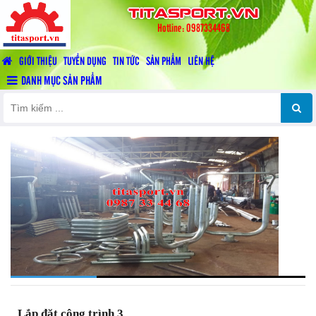
titasport.vn
Hotline: 0987334468
GIỚI THIỆU
TUYỂN DỤNG
TIN TỨC
SẢN PHẨM
LIÊN HỆ
DANH MỤC SẢN PHẨM
Lắp đặt công trình 3