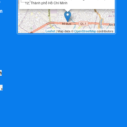
n
12, Thành phố Hồ Chí Minh
m
Leaflet
| Map data ©
OpenStreetMap
contributors
h
,