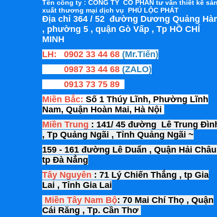
Tên công ty : CÔNG TY CỔ PHẦN tư vấn thiết kế sả
xuất thương mại dịch vụ PHÚ LỘC PHÁT
Địa chỉ 364 / 52 đường Dương Quảng Hà
, phường 5 , quận Gò Vấp , Tp HỒ CHÍ
MINH
LH: 0902 33 44 68
(Mr.Tiến)
0987 33 44 68
(ZALO)
0913 73 75 89
Miền Bắc:
Số 1 Thúy Lĩnh, Phường Lĩnh
Nam, Quận Hoàn Mai, Hà Nội
Miền Trung
: 141/ 45 đường Lê Trung Đìn
, Tp Quảng Ngãi , Tỉnh Quảng Ngãi ~
159 - 161 đường Lê Duẩn , Quận Hải Châu 
tp Đà Nẳng
Tây Nguyên
: 71 Lý Chiến Thắng , tp Gia
Lai , Tỉnh Gia Lai
Miền Tây
Nam Bộ
: 70 Mai Chí Thọ , Quận
Cái Răng , Tp. Cần Thơ