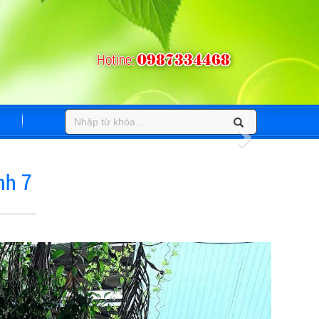
Hotine:
0987334468
nh 7