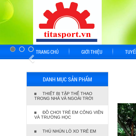
TRANG CHỦ
GIỚI THIỆU
TUYỂ
DANH MỤC SẢN PHẨM
THIẾT BỊ TẬP THỂ THAO
TRONG NHÀ VÀ NGOÀI TRỜI
ĐỒ CHƠI TRẺ EM CÔNG VIÊN
VÀ TRƯỜNG HỌC
THÚ NHÚN LÒ XO TRẺ EM