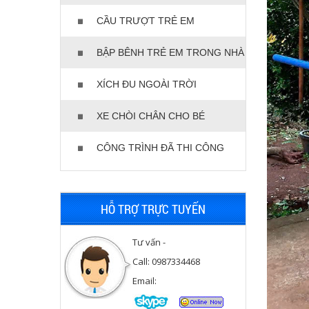
CẦU TRƯỢT TRẺ EM
BẬP BÊNH TRẺ EM TRONG NHÀ
XÍCH ĐU NGOÀI TRỜI
XE CHÒI CHÂN CHO BÉ
CÔNG TRÌNH ĐÃ THI CÔNG
HỖ TRỢ TRỰC TUYẾN
Tư vấn -
Call: 0987334468
Email: