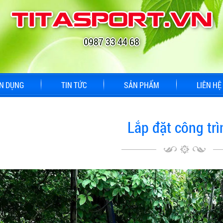
titasport.vn
0987 33 44 68
N DỤNG
TIN TỨC
SẢN PHẨM
LIÊN HỆ
Lắp đặt công trì