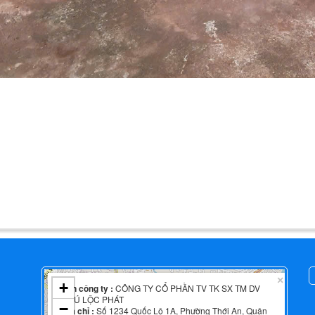
×
+
Tên công ty :
CÔNG TY CỔ PHẦN TV TK SX TM DV
PHÚ LỘC PHÁT
−
Địa chỉ :
Số 1234 Quốc Lộ 1A, Phường Thới An, Quận