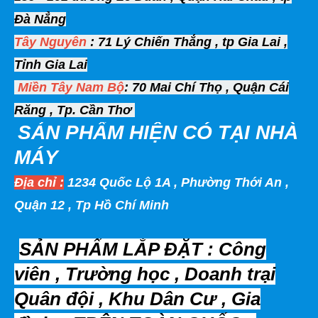
Đà Nẳng
Tây Nguyên
: 71 Lý Chiến Thắng , tp Gia Lai ,
Tỉnh Gia Lai
Miền Tây
Nam Bộ
: 70 Mai Chí Thọ , Quận Cái
Răng , Tp. Cần Thơ
SẢN PHẨM HIỆN
CÓ TẠI NHÀ
MÁY
Địa chỉ :
1234 Quốc Lộ 1A , Phường Thới An ,
Quận 12 , Tp Hồ Chí Minh
SẢN PHẨM LẮP ĐẶT : Công
viên , Trường học , Doanh trại
Quân đội , Khu Dân Cư , Gia