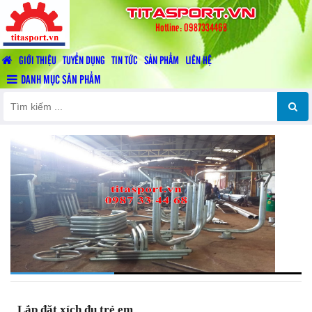
titasport.vn
Hotline: 0987334468
GIỚI THIỆU
TUYỂN DỤNG
TIN TỨC
SẢN PHẨM
LIÊN HỆ
DANH MỤC SẢN PHẨM
Lắp đặt xích đu trẻ em