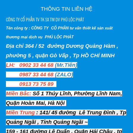
THÔNG TIN LIÊN HỆ
CÔNG TY CỔ PHẦN TV TK SX TM DV PHÚ LỘC PHÁT
Tên công ty : CÔNG TY CỔ PHẦN tư vấn thiết kế sản xuất
thương mại dịch vụ PHÚ LỘC PHÁT
Địa chỉ 364 / 52 đường Dương Quảng Hàm ,
phường 5 , quận Gò Vấp , Tp HỒ CHÍ MINH
LH: 0902 33 44 68
(Mr.Tiến)
0987 33 44 68
(ZALO)
0913 73 75 89
Miền Bắc:
Số 1 Thúy Lĩnh, Phường Lĩnh Nam,
Quận Hoàn Mai, Hà Nội
Miền Trung
: 141/ 45 đường Lê Trung Đình , Tp
Quảng Ngãi , Tỉnh Quảng Ngãi ~
159 - 161 đường Lê Duẩn , Quận Hải Châu , tp